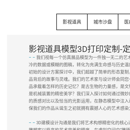
影视道具
城市沙盘
医
影视道具模型3D打印定制-
–
–
我们视每一个仿真展品模型为一件独一无二的艺
冷的数据或模糊的图稿，转化为充满生命感与历史温
初始的设计方案探讨中，我们超越了简单的形态复制
品背后的故事与灵魂。我们的艺术家与设计师会同您
品承载着怎样的历史记忆？是古生物的力量感，是文
是机械装置的精密美学？我们深入探讨如何通过微妙
的质感对比以及恰当的光影运用，在静态模型中注入
保我们的作品从诞生之初就拥有震撼人心的艺术感染
–
–
3D建模设计沟通是我们将艺术构想精密化的核心
雕塑家以极高的艺术审美和精度，在虚拟空间中“雕琢