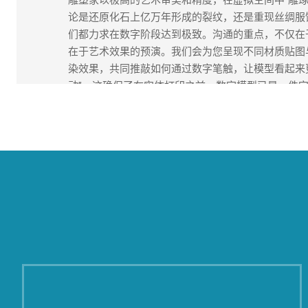
论是还原化石上亿万年形成的裂纹，还是重现丝绸服
们都力求在数字阶段达到极致。沟通的重点，不仅在
在于艺术效果的预演。我们会为您呈现不同材质贴图
染效果，共同推敲如何通过数字笔触，让模型看起来更
动”。这确保了在实体打印之前，数字模型已是一件
魂的数字艺术品。
–
–
最终的加工制作与后处理，是我们匠心精神的极致
量”承诺的最终兑现。我们采用精工细作的模式，苛
感相近的打印材料。后处理更是倾注灵魂的环节：我
工具进行手工打磨和纹理加深，消除任何打印痕迹；
模型艺术的高级技法，进行多层手绘、渍洗、干扫与
现金属的氧化层次、岩石的风化质感生物皮肤的微妙
交付的，是一个能禁得住放大镜审视，能让观者忘记
量艺术杰作，无声地诉说着我们对于极致仿真的永恒
了解详情 >