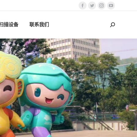
Facebook
Twitter
Instagram
YouTube
页
页
页
页
D扫描设备
联系我们
在
在
在
在
搜
新
新
新
新
索：
窗
窗
窗
窗
口
口
口
口
中
中
中
中
打
打
打
打
开
开
开
开