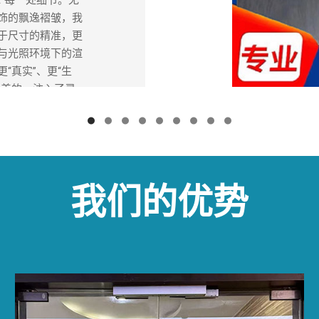
饰的飘逸褶皱，我
于尺寸的精准，更
与光照环境下的渲
“真实”、更“生
完美的、注入了灵
体现，也是“高质
刻地筛选与原型质
们的匠人使用显微
我们的优势
涂装师则采用源自
粉彩处理，逼真再
色泽。最终，我们
它是复制品的高质
追求。