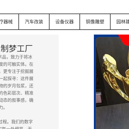
疗器械
汽车改装
设备仪器
铜像雕塑
园林
定制梦工厂
术品，致力于将冰
度的可触实体。在
，更专注于挖掘展
一起探寻：这件展
物的岁月包浆，还
的色彩层次、精准
动态的叙事感，确
力。
过程。我们的数字
”每一处细节。无