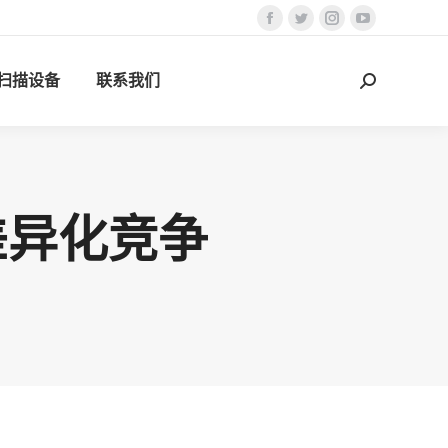
Facebook
Twitter
Instagram
YouTube
页
页
页
页
D扫描设备
联系我们
在
在
在
在
搜
新
新
新
新
索：
窗
窗
窗
窗
口
口
口
口
中
中
中
中
打
打
打
打
差异化竞争
开
开
开
开