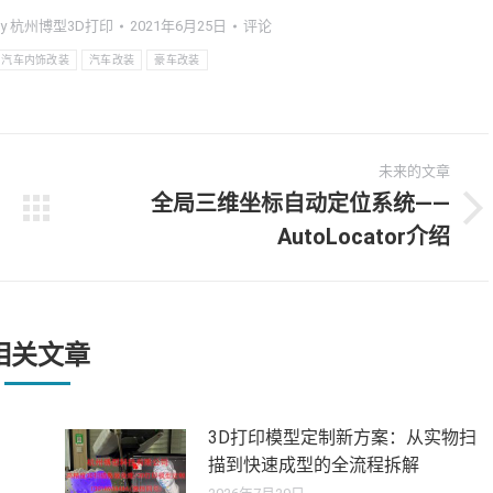
y
杭州博型3D打印
2021年6月25日
评论
汽车内饰改装
汽车改装
豪车改装
未来的文章
全局三维坐标自动定位系统——
未
AutoLocator介绍
来
的
文
章：
相关文章
3D打印模型定制新方案：从实物扫
描到快速成型的全流程拆解