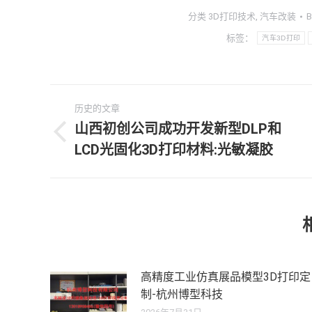
分类
3D打印技术
,
汽车改装
B
标签：
汽车3D打印
文
历史的文章
章
山西初创公司成功开发新型DLP和
历
LCD光固化3D打印材料:光敏凝胶
导
史
的
航
文
章：
高精度工业仿真展品模型3D打印定
制-杭州博型科技