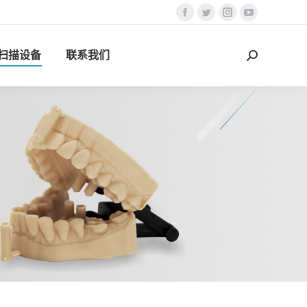
Facebook
Twitter
Instagram
YouTube
页
页
页
页
D扫描设备
联系我们
在
在
在
在
搜
新
新
新
新
索：
窗
窗
窗
窗
口
口
口
口
中
中
中
中
打
打
打
打
开
开
开
开