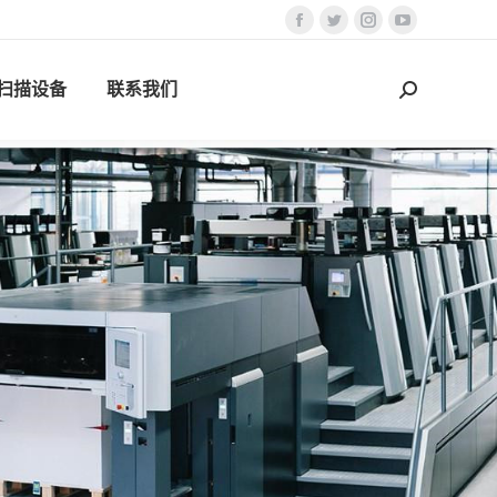
Facebook
Twitter
Instagram
YouTube
页
页
页
页
D扫描设备
联系我们
在
在
在
在
搜
新
新
新
新
索：
窗
窗
窗
窗
口
口
口
口
中
中
中
中
打
打
打
打
开
开
开
开