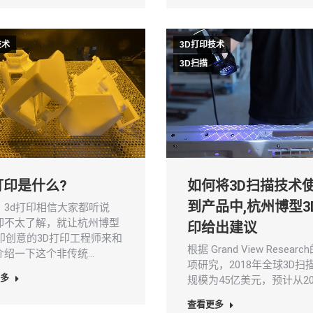
技术
3D打印技术
3D扫描
打印是什么?
如何将3D扫描技术
到产品中,杭州博型3
：3d打印相信大家都听说
却不太了解，就让杭州博型
印给出建议
打印创意的3D打印工程师来和
根据 Grand View Researc
介绍一下这个非传统…
项研究，2018年全球3D扫
多
规模为45亿美元，预计从20
查看更多