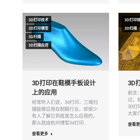
3D打印技术
3D打印
3D打印模型
3D扫描
3D扫描
3D扫描应用
3D打印在鞋模手板设计
3D
上的应用
前言
过，
经常听人们说，3d打印、三维扫
3D
描能够应用在制鞋行业，却很少
大家
有人了解它到底是怎么应用的，
那么就由杭州博型3d打印…
查看更
查看更多