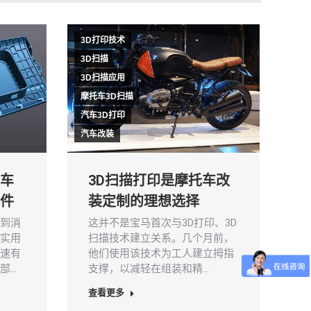
3D打印技术
3D扫描
3D扫描应用
摩托车3D扫描
汽车3D打印
汽车改装
车
3D扫描打印是摩托车改
件
装定制的理想选择
到消
这并不是宝马首次与3D打印、3D
实用
扫描技术建立关系。几个月前，
速有
他们使用该技术为工人建立拇指
部…
支撑，以减轻在组装和精…
查看更多