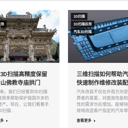
3D扫描
应用
3D扫描应用
汽车3D扫描
3D扫描高精度保留
三维扫描如何帮助汽
台山佛教寺庙拱门
快速制作维修改装配
来，我们已经看到3D扫描
汽车改装不仅在外观方向受
被用来帮助保护我国许多的
费者的喜爱，对提高性能和
遗产。现在，让我们看看手
性的需求也在增加。能够快
D扫描…
效地改造客户指定的汽车零
多
查看更多