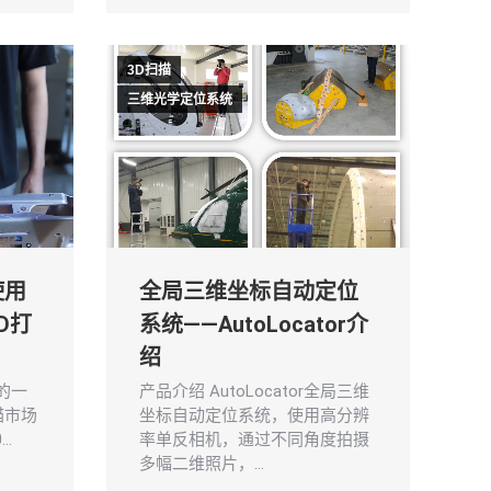
3D扫描
三维光学定位系统
使用
全局三维坐标自动定位
D打
系统——AutoLocator介
绍
h的一
产品介绍 AutoLocator全局三维
描市场
坐标自动定位系统，使用高分辨
…
率单反相机，通过不同角度拍摄
多幅二维照片，…