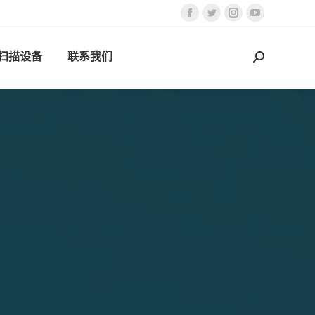
Facebook
Twitter
Instagram
YouTube
页
页
页
页
D扫描设备
联系我们
在
在
在
在
搜
新
新
新
新
索：
窗
窗
窗
窗
口
口
口
口
中
中
中
中
打
打
打
打
开
开
开
开