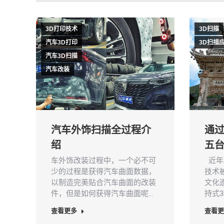
3D打印技术
3D扫描
汽车3D打印
3D扫描
汽车3D扫描
汽车改装
汽车外饰扫描全过程介
通过
绍
五
车外饰改装过程中，一个必不可
近年
少的过程是获得汽车曲面数据，
技术
以制造完美贴合汽车曲面的改装
文化
件，但是如何获得汽车曲面呢…
持式3
查看更多
查看更