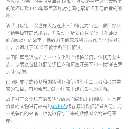
也展示了德国的德国空军在1940年对英格兰考文垂大教堂
的破坏以及1945年盟军轰炸对德国德累斯顿圣母教堂的破
坏。
该节目以第二次世界大战逐步人的作品为特色，他们保存
了纳粹掠夺的艺术品，并发现了哈立德·阿萨德（Khaled
al-Asaad）的故事，他致力于研究叙利亚古代巴尔米拉遗
址，该遗址于2015年被伊斯兰国摧毁。
英国陆军最近成立了一个文化财产保护部门，包括男女古
迹。该展览包括分配给伊拉克和阿富汗美军的一枚“考古意
识”扑克牌。
由国际支持的预测培训叙利亚和伊拉克手工业者和考古学
家的项目，可能会帮助这些国家重建已丢失的东西。
战争对于文化遗产的影响导致人们纷纷未雨绸缪，对具有
价值的文物进行较高的
3D扫描
保存原始数据留做备份，万
一战争真的来临，也能够保存下来的数据对文物进行还
原。