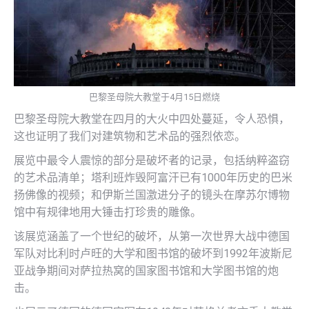
巴黎圣母院大教堂于4月15日燃烧
巴黎圣母院大教堂在四月的大火中四处蔓延，令人恐惧，
这也证明了我们对建筑物和艺术品的强烈依恋。
展览中最令人震惊的部分是破坏者的记录，包括纳粹盗窃
的艺术品清单；塔利班炸毁阿富汗已有1000年历史的巴米
扬佛像的视频；和伊斯兰国激进分子的镜头在摩苏尔博物
馆中有规律地用大锤击打珍贵的雕像。
该展览涵盖了一个世纪的破坏，从第一次世界大战中德国
军队对比利时卢旺的大学和图书馆的破坏到1992年波斯尼
亚战争期间对萨拉热窝的国家图书馆和大学图书馆的炮
击。