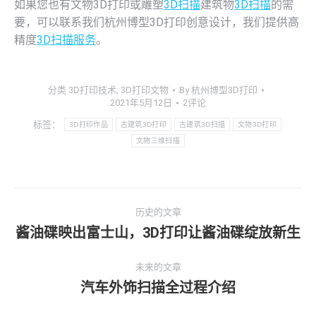
如果您也有文物3D打印或雕塑
3D扫描
建筑物
3D扫描
的需
要，可以联系我们杭州博型3D打印创意设计，我们提供高
精度
3D扫描服务
。
分类
3D打印技术
,
3D打印文物
By
杭州博型3D打印
2021年5月12日
2评论
标签：
3D打印作品
古建筑3D打印
古建筑3D扫描
文物3D打印
文物三维扫描
文
历史的文章
章
酱油碟映出富士山，3D打印让酱油碟绽放新生
历
史
导
未来的文章
的
汽车外饰扫描全过程介绍
文
未
航
章：
来