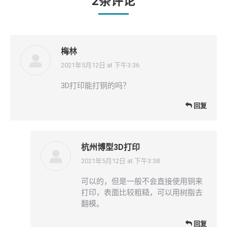
2条评论
梅林
2021年5月12日 at 下午3:36
表
示:
3D打印能打铜的吗？
回复
杭州博型3D打印
2021年5月12日 at 下午3:38
表
示:
可以的，但是一般不会直接使用铜来
打印，表面比较粗糙，可以用树脂去
翻模。
回复