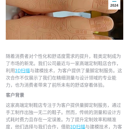
2024
随着消费者对个性化和舒适度需求的提升，鞋类定制成为
了市场的新宠。我们公司最近与一家高端定制鞋店合作，
利用
3D扫描
与建模技术，为客户提供了量脚定制服务。这
次合作不仅展示了我们在精细测量与设计领域的专业能
力，也为消费者带来了前所未有的舒适穿着体验。
客户背景
这家高端定制鞋店专注于为客户提供量脚定制服务，通过
手工制作出独一无二的鞋子。然而，传统的测量和设计方
式耗时费力且存在一定误差。为了提升定制效率和精准
度，他们选择与我们合作，借助
3D扫描
与建模技术，为客