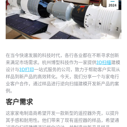
2024
在当今快速发展的科技时代，各行各业都在不断寻求创新
来满足市场需求。杭州博型科技作为一家提供
3D扫描
建模
设计与
3D打印
一站式服务的公司，致力于帮助客户实现从
样品到新产品的高效转化。今天，我们分享一个与家电行
业客户合作，通过样品进行逆向扫描建模开发新产品的案
例。
客户需求
这家家电制造商希望开发一款新型的遥控器外壳，以提升
其手感和耐用性。他们带来了现有遥控器的样品，希望通