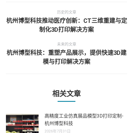
文
历史的文章
章
杭州博型科技推动医疗创新：CT三维重建与定
历
制化3D打印解决方案
导
史
的
航
未来的文章
文
杭州博型科技：重塑产品展示，提供快速3D建
章：
未
模与打印解决方案
来
的
文
章：
相关文章
高精度工业仿真展品模型3D打印定制-
杭州博型科技
2026年7月31日