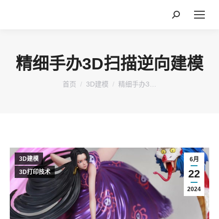
搜
索：
精细手办3D扫描逆向建模
您在这里：
首页
3D建模
精细手办3…
3D建模
6月
22
3D打印技术
2024