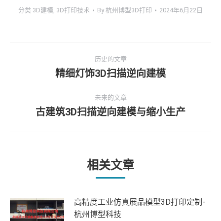
分类
3D建模
,
3D打印技术
By
杭州博型3D打印
2024年6月22日
文
历史的文章
章
精细灯饰3D扫描逆向建模
历
史
导
未来的文章
的
古建筑3D扫描逆向建模与缩小生产
文
未
航
章：
来
的
文
章：
相关文章
高精度工业仿真展品模型3D打印定制-
杭州博型科技