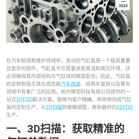
2024
在汽车制造和维护领域中，发动机气缸盖是一个极其重要
且复杂的部件。气缸盖不仅需要承受高温和高压环境，还
必须确保其内部结构与气缸体的精准配合。因此，气缸盖
的定制制造尤其在高性能
汽车改装
、经典车复原以及赛车
领域中有着广泛的应用。杭州博型科技有限公司提供的一
站式
3D打印
解决方案，能够为客户精确、高效地完成气缸
盖的定制生产，从
3D扫描
到建模调整，再到最终的
3D打印
生产。
一、
3D扫描
：获取精准的