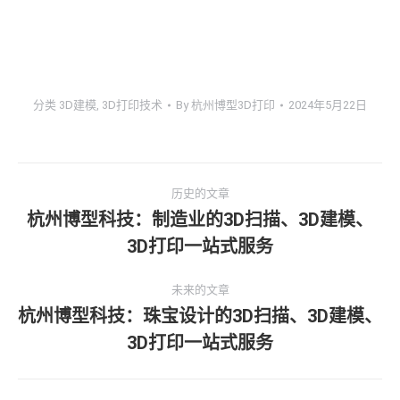
分类
3D建模
,
3D打印技术
By
杭州博型3D打印
2024年5月22日
文
历史的文章
章
杭州博型科技：制造业的3D扫描、3D建模、
历
3D打印一站式服务
导
史
的
航
未来的文章
文
杭州博型科技：珠宝设计的3D扫描、3D建模、
章：
未
3D打印一站式服务
来
的
文