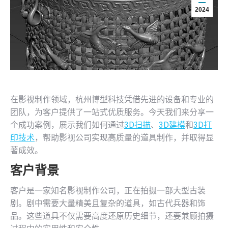
2024
在影视制作领域，杭州博型科技凭借先进的设备和专业的
团队，为客户提供了一站式优质服务。今天我们来分享一
个成功案例，展示我们如何通过
3D扫描
、
3D建模
和
3D打
印技术
，帮助影视公司实现高质量的道具制作，并取得显
著成效。
客户背景
客户是一家知名影视制作公司，正在拍摄一部大型古装
剧。剧中需要大量精美且复杂的道具，如古代兵器和饰
品。这些道具不仅需要高度还原历史细节，还要兼顾拍摄