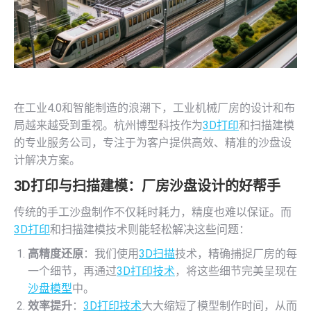
在工业4.0和智能制造的浪潮下，工业机械厂房的设计和布
局越来越受到重视。杭州博型科技作为
3D打印
和扫描建模
的专业服务公司，专注于为客户提供高效、精准的沙盘设
计解决方案。
3D打印
与扫描建模：厂房沙盘设计的好帮手
传统的手工沙盘制作不仅耗时耗力，精度也难以保证。而
3D打印
和扫描建模技术则能轻松解决这些问题：
高精度还原
：我们使用
3D扫描
技术，精确捕捉厂房的每
一个细节，再通过
3D打印技术
，将这些细节完美呈现在
沙盘模型
中。
效率提升
：
3D打印技术
大大缩短了模型制作时间，从而