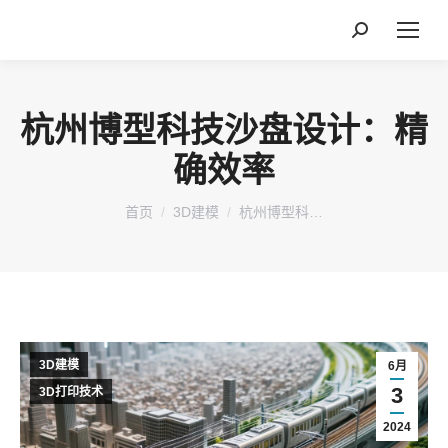
搜
索：
杭州博型科技沙盘设计：精
确效率
您在这里：
首页
3D建模
杭州博型科…
3D建模
6月
3
3D打印技术
2024