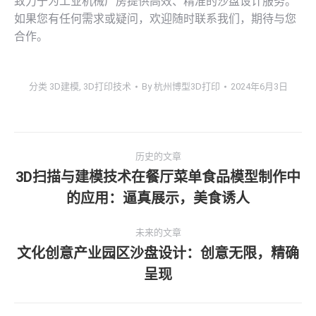
致力于为工业机械厂房提供高效、精准的沙盘设计服务。
如果您有任何需求或疑问，欢迎随时联系我们，期待与您
合作。
分类
3D建模
,
3D打印技术
By
杭州博型3D打印
2024年6月3日
文
历史的文章
章
3D扫描与建模技术在餐厅菜单食品模型制作中
历
的应用：逼真展示，美食诱人
导
史
的
航
未来的文章
文
文化创意产业园区沙盘设计：创意无限，精确
章：
未
呈现
来
的