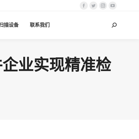
Facebook
Twitter
Instagram
YouTube
页
页
页
页
D扫描设备
联系我们
在
在
在
在
搜
新
新
新
新
索：
窗
窗
窗
窗
口
口
口
口
中
中
中
中
件企业实现精准检
打
打
打
打
开
开
开
开