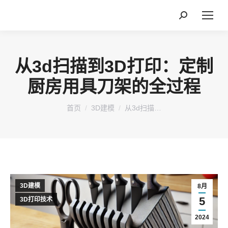
搜
索：
从3d扫描到3D打印：定制
厨房用具刀架的全过程
您在这里：
首页
3D建模
从3d扫描…
3D建模
8月
5
3D打印技术
2024