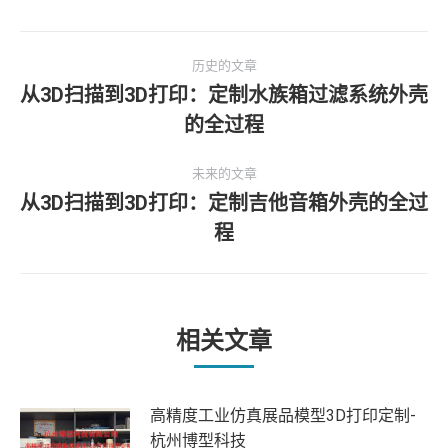
文
历史的文章
章
从3D扫描到3D打印：定制水族箱过滤系统外壳
历
的全过程
导
史
的
航
未来的文章
文
从3D扫描到3D打印：定制吉他音箱外壳的全过
章：
未
程
来
的
文
章：
相关文章
高精度工业仿真展品模型3D打印定制-
杭州博型科技