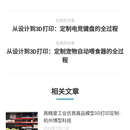
文
历史的文章
章
从设计到3D打印：定制电竞键盘的全过程
历
史
导
未来的文章
的
从设计到3D打印：定制宠物自动喂食器的全过
文
航
未
章：
程
来
的
文
章：
相关文章
高精度工业仿真展品模型3D打印定制-
杭州博型科技
2026年7月31日