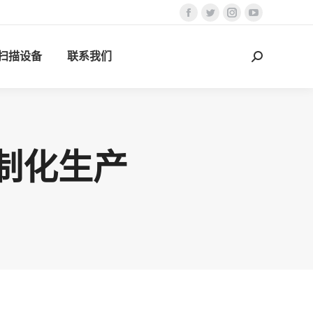
Facebook
Twitter
Instagram
YouTube
页
页
页
页
D扫描设备
联系我们
在
在
在
在
搜
新
新
新
新
索：
窗
窗
窗
窗
口
口
口
口
中
中
中
中
打
打
打
打
制化生产
开
开
开
开