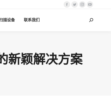
Facebook
Twitter
Instagram
YouTube
页
页
页
页
D扫描设备
联系我们
在
在
在
在
搜
新
新
新
新
索：
窗
窗
窗
窗
口
口
口
口
中
中
中
中
打
打
打
打
的新颖解决方案
开
开
开
开