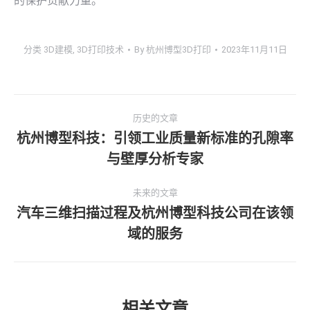
的保护贡献力量。
分类
3D建模
,
3D打印技术
By
杭州博型3D打印
2023年11月11日
文
历史的文章
章
杭州博型科技：引领工业质量新标准的孔隙率
历
与壁厚分析专家
导
史
的
航
未来的文章
文
汽车三维扫描过程及杭州博型科技公司在该领
章：
未
域的服务
来
的
文
章：
相关文章