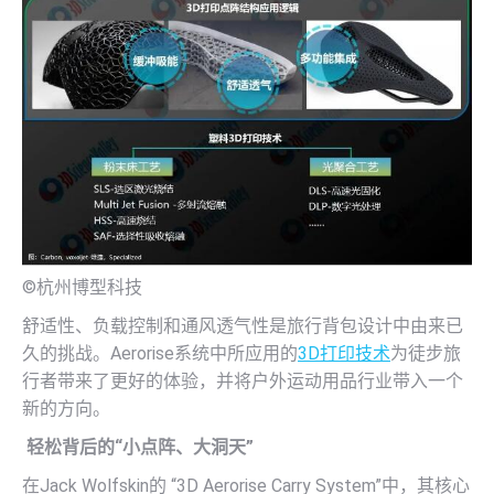
©杭州博型科技
舒适性、负载控制和通风透气性是旅行背包设计中由来已
久的挑战。Aerorise系统中所应用的
3D打印技术
为徒步旅
行者带来了更好的体验，并将户外运动用品行业带入一个
新的方向。
轻松背后的“小点阵、大洞天”
在Jack Wolfskin的 “3D Aerorise Carry System”中，其核心