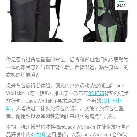
2022
你是否有过背着重重的背包，后背和背包之间热的要融为
一体的难受感？当卸下背包后，后背湿透，粘在身体上的
衣衫的尴尬感？
提升背包旅行者体验，领先的户外运动装备制造商Jack
Wolfskin（德国狼爪）推出了一款带有
3D打印
背垫的徒步
旅行包。Jack Wolfskin 寻求通过这一全新的
3D打印材
料
，大幅改进了徒步旅行包的设计，突破了旅行包在
重
量、耐用性以及通风性方面
由来已久的痛点与局限。
本期，杭州博型科技将揭示Jack Wolfskin 在徒步旅行包产
品开发中的
3D打印
应用逻辑，以及Jack Wolfskin 合作伙