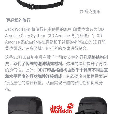
© 裕克施乐
更轻松的旅行
Jack Wolfskin 将旅行包中使用的3D打印背垫命名为“3D
Aerorise Carry System（3D Aerorise 背负系统）”。3D
Aerorise 系统由分布在肩部和下背部的4个独立的3D打印
背垫组成，在多区域与旅行者的身体进行贴合。
这些3D打印背垫由具有数千个独立支柱的
开孔晶格结构
制
成，
取代了传统的泡沫填充材料
。这样的设计提升了背包
的透气性。此外，
3D打印晶格结构由数千个具有不同垂直
和水平强度的杆状弹性连接组成
，其软硬度可根据需要进
行适应性的设计调整，从而实现卓越的舒适性和负载分
布。