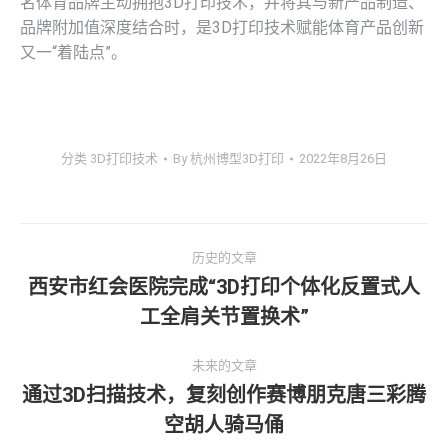
名体育品牌主动拥抱3D打印技术，并将其与新产品制造、
品牌附加值深度结合时，是3D打印技术赋能体育产品创新
又一“着陆点”。
分类
3D打印技术
By
杭州博型3D打印
2022年8月26日
文
历史的文章
章
西安市红会医院完成“3D打印个体化反置式人
历
工全肩关节置换术”
导
史
的
航
未来的文章
文
通过3D扫描技术，复刻创作赛博朋克唐三彩腾
章：
未
空胡人骑马俑
来