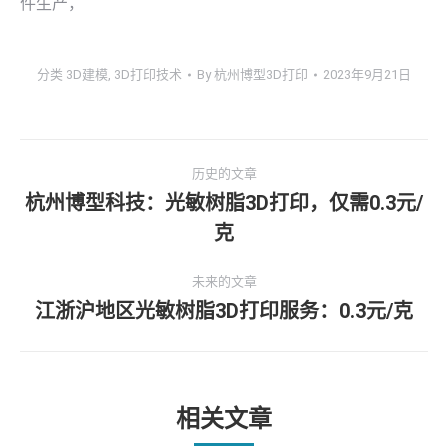
件生产，
分类
3D建模
,
3D打印技术
By
杭州博型3D打印
2023年9月21日
文
历史的文章
章
杭州博型科技：光敏树脂3D打印，仅需0.3元/
历
克
导
史
的
航
未来的文章
文
江浙沪地区光敏树脂3D打印服务：0.3元/克
未
章：
来
的
文
章：
相关文章