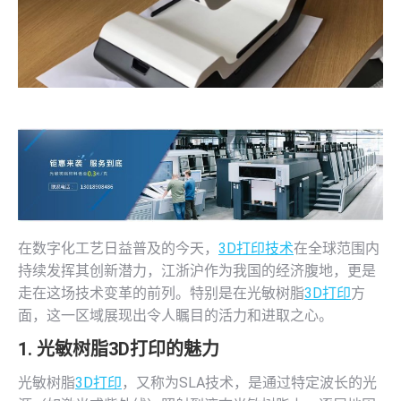
在数字化工艺日益普及的今天，
3D打印技术
在全球范围内
持续发挥其创新潜力，江浙沪作为我国的经济腹地，更是
走在这场技术变革的前列。特别是在光敏树脂
3D打印
方
面，这一区域展现出令人瞩目的活力和进取之心。
1. 光敏树脂
3D打印
的魅力
光敏树脂
3D打印
，又称为SLA技术，是通过特定波长的光