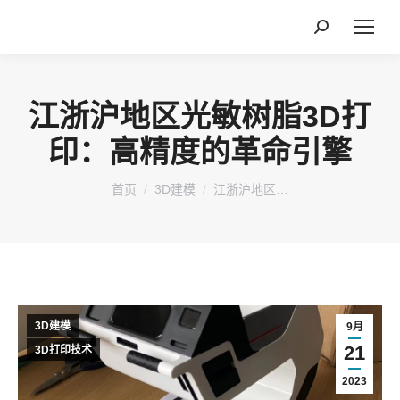
搜
索：
江浙沪地区光敏树脂3D打
印：高精度的革命引擎
您在这里：
首页
3D建模
江浙沪地区…
3D建模
9月
21
3D打印技术
2023