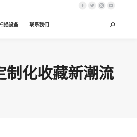
Facebook
Twitter
Instagram
YouTube
页
页
页
页
D扫描设备
联系我们
在
在
在
在
搜
新
新
新
新
索：
窗
窗
窗
窗
口
口
口
口
中
中
中
中
打
打
打
打
启定制化收藏新潮流
开
开
开
开