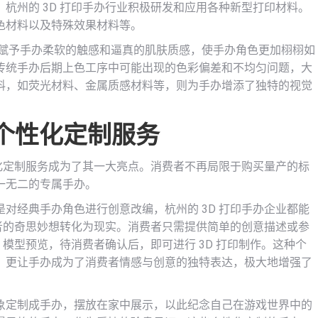
杭州的 3D 打印手办行业积极研发和应用各种新型打印材料。
色材料以及特殊效果材料等。
够赋予手办柔软的触感和逼真的肌肤质感，使手办角色更加栩栩如
传统手办后期上色工序中可能出现的色彩偏差和不均匀问题，大
料，如荧光材料、金属质感材料等，则为手办增添了独特的视觉
的个性化定制服务
性化定制服务成为了其一大亮点。消费者不再局限于购买量产的标
一无二的专属手办。
对经典手办角色进行创意改编，杭州的 3D 打印手办企业都能
费者的奇思妙想转化为现实。消费者只需提供简单的创意描述或参
 模型预览，待消费者确认后，即可进行 3D 打印制作。这种个
，更让手办成为了消费者情感与创意的独特表达，极大地增强了
象定制成手办，摆放在家中展示，以此纪念自己在游戏世界中的