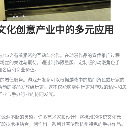
在文化创意产业中的多元应用
手办与之有着紧密的互动与合作。在动漫作品的宣传推广过程
引粉丝的关注与期待。通过制作限量版、定制版的动漫角色手
知名度和商业价值。
力的增值服务。游戏开发商可以根据游戏中的热门角色或玩家的
活动的奖品发放给玩家。这不仅能够增强玩家对游戏的粘性和忠
产业与手办行业的协同发展。
供了源源不断的灵感。许多艺术家和设计师将杭州的传统文化元
 打印技术相结合，创作出一系列具有浓郁杭州特色的手办作品。