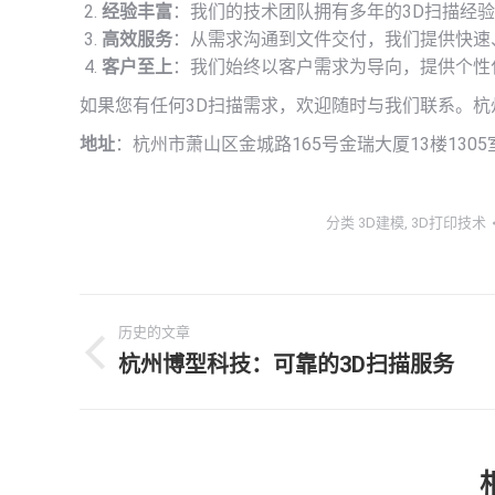
经验丰富
：我们的技术团队拥有多年的3D扫描经
高效服务
：从需求沟通到文件交付，我们提供快速
客户至上
：我们始终以客户需求为导向，提供个性
如果您有任何3D扫描需求，欢迎随时与我们联系。
地址
：杭州市萧山区金城路165号金瑞大厦13楼1305
分类
3D建模
,
3D打印技术
文
历史的文章
章
杭州博型科技：可靠的3D扫描服务
历
史
导
的
文
航
章：