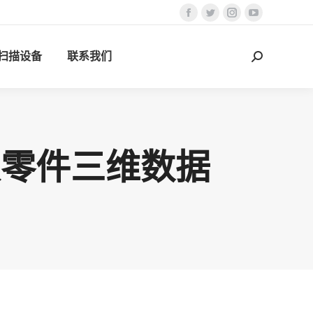
Facebook
Twitter
Instagram
YouTube
页
页
页
页
D扫描设备
联系我们
在
在
在
在
搜
新
新
新
新
索：
窗
窗
窗
窗
口
口
口
口
中
中
中
中
打
打
打
打
取零件三维数据
开
开
开
开