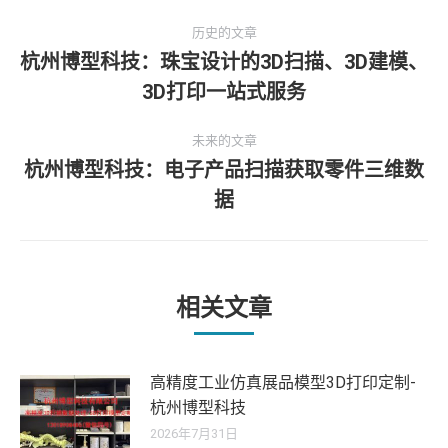
文
历史的文章
章
杭州博型科技：珠宝设计的3D扫描、3D建模、
历
3D打印一站式服务
导
史
的
航
未来的文章
文
杭州博型科技：电子产品扫描获取零件三维数
章：
未
据
来
的
文
章：
相关文章
高精度工业仿真展品模型3D打印定制-
杭州博型科技
2026年7月31日