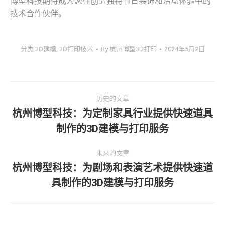
博型科技期待成为您在创造独特节日装饰和活动体验中的
技术合作伙伴。
分类
3D建模
,
3D打印技术
By
杭州博型3D打印
2024年5月2日
文
历史的文章
章
杭州博型科技：为定制家具行业提供快速道具
历
制作的3D建模与打印服务
导
史
的
航
未来的文章
文
杭州博型科技：为剧场和表演艺术提供快速道
章：
未
具制作的3D建模与打印服务
来
的
文