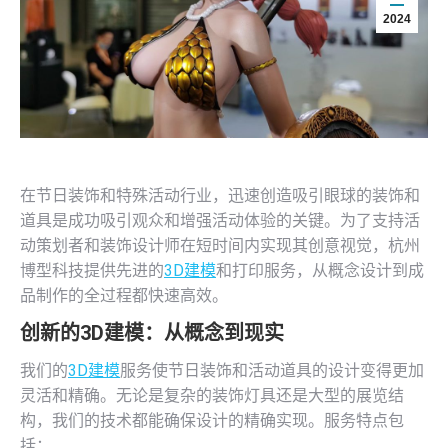
2024
在节日装饰和特殊活动行业，迅速创造吸引眼球的装饰和
道具是成功吸引观众和增强活动体验的关键。为了支持活
动策划者和装饰设计师在短时间内实现其创意视觉，杭州
博型科技提供先进的
3D建模
和打印服务，从概念设计到成
品制作的全过程都快速高效。
创新的
3D建模
：从概念到现实
我们的
3D建模
服务使节日装饰和活动道具的设计变得更加
灵活和精确。无论是复杂的装饰灯具还是大型的展览结
构，我们的技术都能确保设计的精确实现。服务特点包
括：