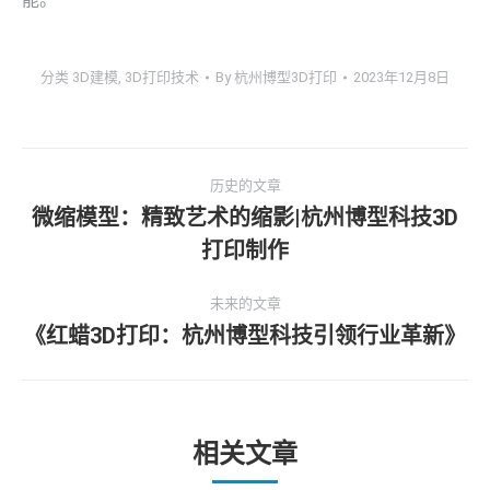
分类
3D建模
,
3D打印技术
By
杭州博型3D打印
2023年12月8日
文
历史的文章
章
微缩模型：精致艺术的缩影|杭州博型科技3D
历
打印制作
导
史
的
航
未来的文章
文
《红蜡3D打印：杭州博型科技引领行业革新》
未
章：
来
的
文
章：
相关文章