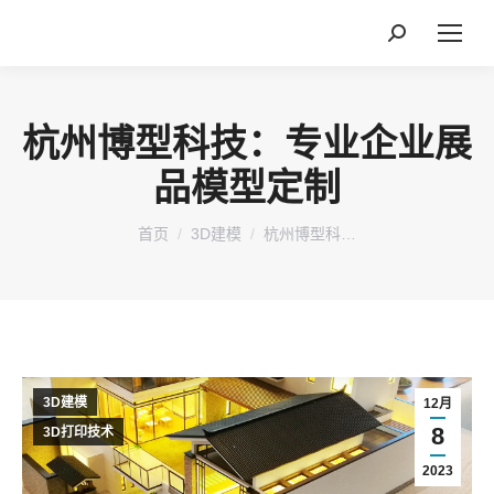
搜
索：
杭州博型科技：专业企业展
品模型定制
您在这里：
首页
3D建模
杭州博型科…
3D建模
12月
8
3D打印技术
2023