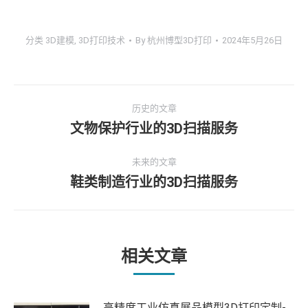
分类
3D建模
,
3D打印技术
By
杭州博型3D打印
2024年5月26日
文
历史的文章
章
文物保护行业的3D扫描服务
历
史
导
未来的文章
的
鞋类制造行业的3D扫描服务
文
未
航
章：
来
的
文
章：
相关文章
高精度工业仿真展品模型3D打印定制-