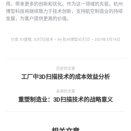
用，带来更多的创新和优化。作为这一领域的先驱，杭州
博型科技将继续致力于技术创新，支持航空制造业的持续
发展，为客户提供更高的价值。
分类
3D建模
,
3D打印技术
By
杭州博型3D打印
2024年3月14日
文
历史的文章
章
工厂中3D扫描技术的成本效益分析
历
史
导
未来的文章
的
重塑制造业：3D扫描技术的战略意义
文
未
航
章：
来
的
文
章：