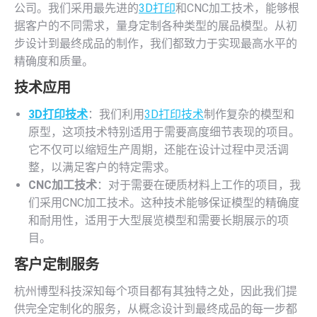
公司。我们采用最先进的
3D打印
和CNC加工技术，能够根
据客户的不同需求，量身定制各种类型的展品模型。从初
步设计到最终成品的制作，我们都致力于实现最高水平的
精确度和质量。
技术应用
3D打印技术
：我们利用
3D打印技术
制作复杂的模型和
原型，这项技术特别适用于需要高度细节表现的项目。
它不仅可以缩短生产周期，还能在设计过程中灵活调
整，以满足客户的特定需求。
CNC加工技术
：对于需要在硬质材料上工作的项目，我
们采用CNC加工技术。这种技术能够保证模型的精确度
和耐用性，适用于大型展览模型和需要长期展示的项
目。
客户定制服务
杭州博型科技深知每个项目都有其独特之处，因此我们提
供完全定制化的服务，从概念设计到最终成品的每一步都