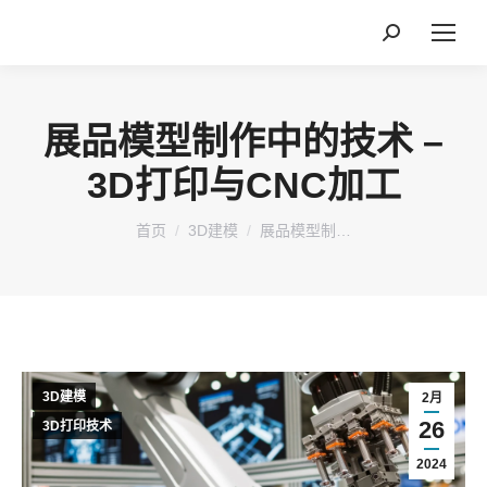
搜
索：
展品模型制作中的技术 –
3D打印与CNC加工
您在这里：
首页
3D建模
展品模型制…
3D建模
2月
26
3D打印技术
2024