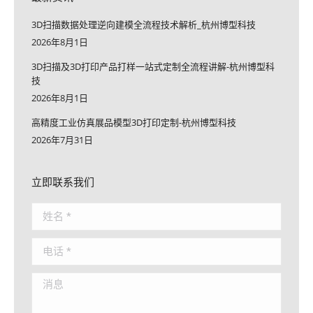
3D扫描数据处理逆向建模全流程技术解析_杭州博型科技
2026年8月1日
3D扫描及3D打印产品打样一站式定制全流程讲解-杭州博型科
技
2026年8月1日
高精度工业仿真展品模型3D打印定制-杭州博型科技
2026年7月31日
立即联系我们
姓名 *
电话 *
消息