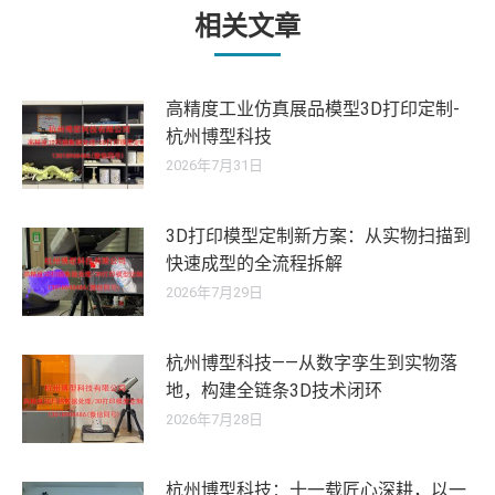
章：
相关文章
高精度工业仿真展品模型3D打印定制-
杭州博型科技
2026年7月31日
3D打印模型定制新方案：从实物扫描到
快速成型的全流程拆解
2026年7月29日
杭州博型科技——从数字孪生到实物落
地，构建全链条3D技术闭环
2026年7月28日
杭州博型科技：十一载匠心深耕，以一