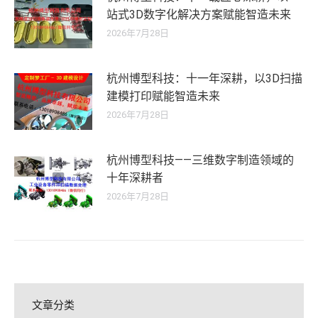
站式3D数字化解决方案赋能智造未来
2026年7月28日
杭州博型科技：十一年深耕，以3D扫描
建模打印赋能智造未来
2026年7月28日
杭州博型科技——三维数字制造领域的
十年深耕者
2026年7月28日
文章分类