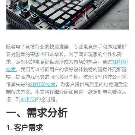
随着电子竞技行业的快速发展，专业电竞选手和游戏爱好
者对键盘的需求也日益增长。为了满足玩家的个性化需
求，定制化的电竞键盘逐渐成为市场的热点。通过
3D打印
技术
，我们可以根据用户的偏好设计独特的键盘外壳和键
帽，提高游戏体验的同时彰显个性。杭州博型科技公司凭
借其先进的
3D打印技术
，为客户提供高质量的电竞键盘定
制解决方案。本文将详细介绍如何将一款定制电竞键盘从
设计到
3D打印
的全过程。
一、需求分析
1. 客户需求