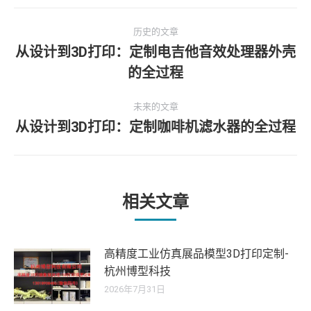
文
历史的文章
章
从设计到3D打印：定制电吉他音效处理器外壳
历
的全过程
导
史
的
航
未来的文章
文
从设计到3D打印：定制咖啡机滤水器的全过程
未
章：
来
的
文
章：
相关文章
高精度工业仿真展品模型3D打印定制-
杭州博型科技
2026年7月31日