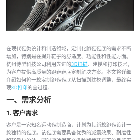
在现代鞋类设计和制造领域，定制化跑鞋鞋底的需求不断
增加，特别是在提升鞋子的舒适度、功能性和性能方面。
杭州博型科技公司利用先进的
3D扫描
、建模和打印技术，
为客户提供高质量的跑鞋鞋底定制解决方案。本文将详细
介绍如何将一款定制跑鞋鞋底从扫描到建模调整，最终实
现
3D打印
的全过程。
一、需求分析
1. 客户需求
客户是一家知名运动鞋制造商，计划为其新款跑鞋设计一
款独特的鞋底。该鞋底需要具备优秀的减震效果、耐磨性