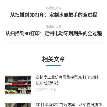
文
历史的文章
章
从扫描到3D打印：定制水壶把手的全过程
历
史
导
未来的文章
的
从扫描到3D打印：定制电动牙刷刷头的全过程
文
未
航
章：
来
的
文
章：
相关文章
高精度工业仿真展品模型3D打印定制-
杭州博型科技
2026年7月31日
3D打印模型定制新方案：从实物扫描到