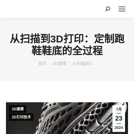
搜
索：
从扫描到3D打印：定制跑
鞋鞋底的全过程
您在这里：
首页
3D建模
从扫描到3…
3D建模
7月
23
3D打印技术
2024