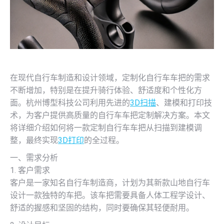
在现代自行车制造和设计领域，定制化自行车车把的需求
不断增加，特别是在提升骑行体验、舒适度和个性化方
面。杭州博型科技公司利用先进的
3D扫描
、建模和打印技
术，为客户提供高质量的自行车车把定制解决方案。本文
将详细介绍如何将一款定制自行车车把从扫描到建模调
整，最终实现
3D打印
的全过程。
一、需求分析
1. 客户需求
客户是一家知名自行车制造商，计划为其新款山地自行车
设计一款独特的车把。该车把需要具备人体工程学设计、
舒适的握感和坚固的结构，同时要确保其轻便耐用。