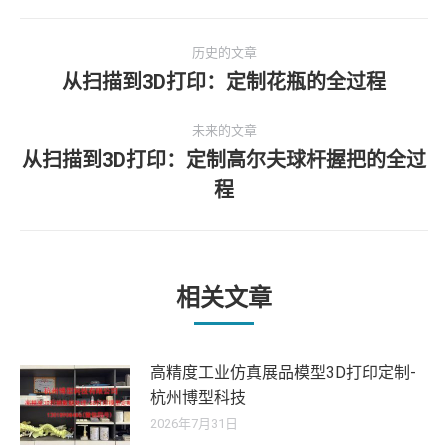
文
历史的文章
章
从扫描到3D打印：定制花瓶的全过程
历
史
导
未来的文章
的
从扫描到3D打印：定制高尔夫球杆握把的全过
文
航
未
章：
程
来
的
文
章：
相关文章
高精度工业仿真展品模型3D打印定制-
杭州博型科技
2026年7月31日