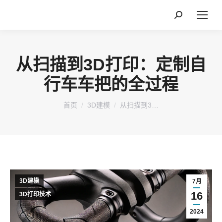
搜
索：
从扫描到3D打印：定制自
行车车把的全过程
您在这里：
首页
3D建模
从扫描到3…
3D建模
7月
16
3D打印技术
2024