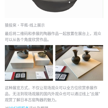
猿投窯・平瓶-线上展示
最后将二维码和参展的陶器作品一起放置在展台上，观众
可以从各个角度欣赏作品。
这种展览方式，不仅让现场观众可以全方位欣赏参展作
品，无法到现场观展的国内外观众也可以通过线上“云展”
观赏了解日本古窑陶器的魅力。