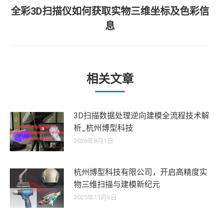
全彩3D扫描仪如何获取实物三维坐标及色彩信
文
航
未
章：
息
来
的
文
章：
相关文章
3D扫描数据处理逆向建模全流程技术解
析_杭州博型科技
2026年8月1日
杭州博型科技有限公司，开启高精度实
物三维扫描与建模新纪元
2025年11月6日