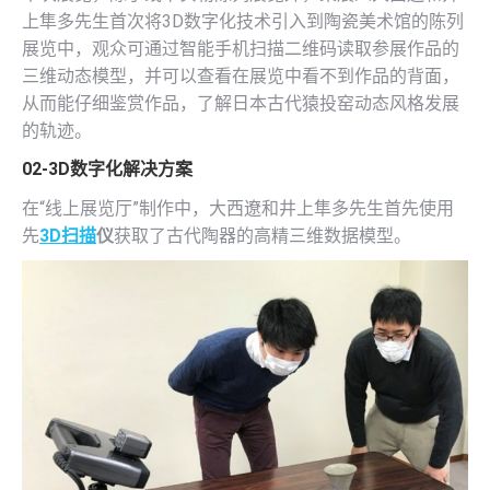
上隼多先生首次将3D数字化技术引入到陶瓷美术馆的陈列
展览中，观众可通过智能手机扫描二维码读取参展作品的
三维动态模型，并可以查看在展览中看不到作品的背面，
从而能仔细鉴赏作品，了解日本古代猿投窑动态风格发展
的轨迹。
02-3D数字化解决方案
在“线上展览厅”制作中，大西遼和井上隼多先生首先使用
先
3D扫描
仪
获取了古代陶器的高精三维数据模型。