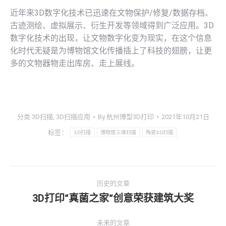
近年来3D数字化技术已迅速在文物保护/修复/数据存档、
古迹测绘、虚拟展示、衍生开发等领域得到广泛应用。3D
数字化技术的出现，让文物数字化变为现实，在这个信息
化时代无疑是为博物馆文化传播插上了科技的翅膀，让更
多的文物器物走出库房、走上展线。
分类
3D扫描
,
3D扫描应用
By
杭州博型3D打印
2021年10月21日
标签：
3D扫描
博物馆三维扫描
陶瓷3D扫描
文
历史的文章
章
3D打印“真菌之家“创意荣获建筑大奖
历
史
导
未来的文章
的