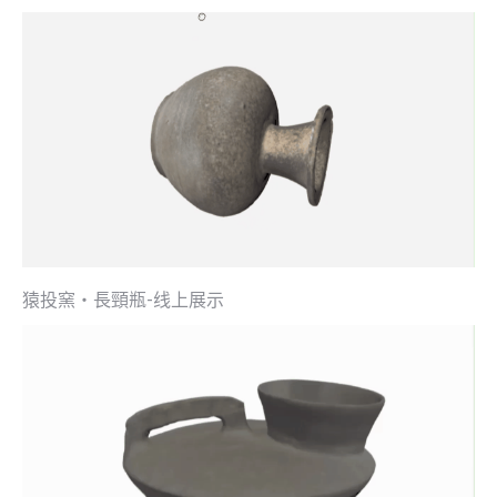
猿投窯・長頸瓶-线上展示