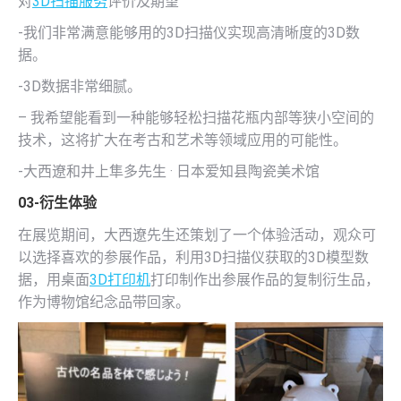
对
3D扫描服务
评价及期望
-我们非常满意能够用的3D扫描仪实现高清晰度的3D数
据。
-3D数据非常细腻。
– 我希望能看到一种能够轻松扫描花瓶内部等狭小空间的
技术，这将扩大在考古和艺术等领域应用的可能性。
-大西遼和井上隼多先生 · 日本爱知县陶瓷美术馆
03-衍生体验
在展览期间，大西遼先生还策划了一个体验活动，观众可
以选择喜欢的参展作品，利用3D扫描仪获取的3D模型数
据，用桌面
3D打印机
打印制作出参展作品的复制衍生品，
作为博物馆纪念品带回家。