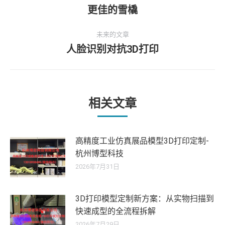
历
更佳的雪橇
导
史
的
航
未来的文章
文
人脸识别对抗3D打印
未
章：
来
的
文
章：
相关文章
高精度工业仿真展品模型3D打印定制-
杭州博型科技
2026年7月31日
3D打印模型定制新方案：从实物扫描到
快速成型的全流程拆解
2026年7月29日