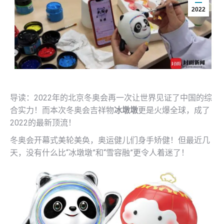
2022
导读：2022年的北京冬奥会再一次让世界见证了中国的综
合实力！而本次冬奥会吉祥物
冰墩墩
更是火爆全球，成了
2022的最新顶流！
冬奥会开幕式美轮美奂，奥运健儿们身手矫健！但最近几
天，没有什么比“冰墩墩”和“雪容融”更令人着迷了！