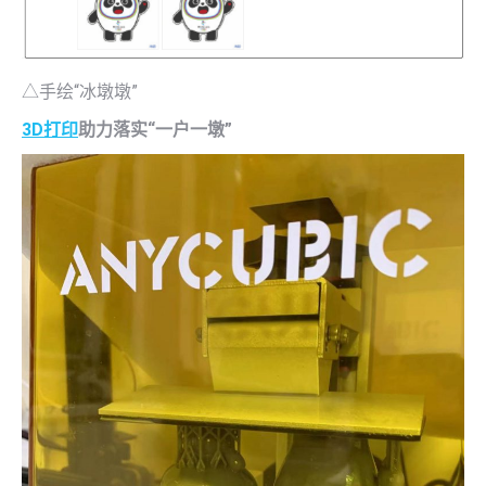
△手绘“冰墩墩”
3D打印
助力落实“一户一墩”