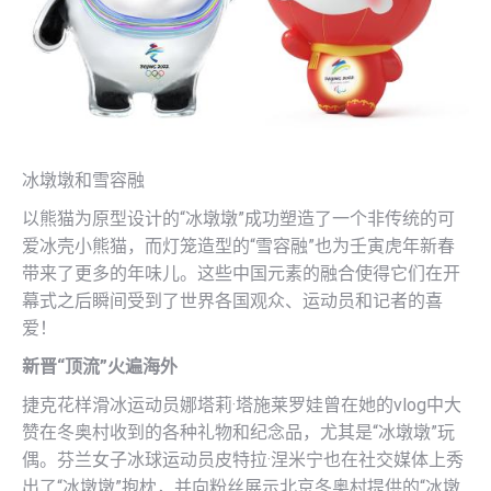
冰墩墩和雪容融
以熊猫为原型设计的“冰墩墩”成功塑造了一个非传统的可
爱冰壳小熊猫，而灯笼造型的“雪容融”也为壬寅虎年新春
带来了更多的年味儿。这些中国元素的融合使得它们在开
幕式之后瞬间受到了世界各国观众、运动员和记者的喜
爱！
新晋“顶流”火遍海外
捷克花样滑冰运动员娜塔莉·塔施莱罗娃曾在她的vlog中大
赞在冬奥村收到的各种礼物和纪念品，尤其是“冰墩墩”玩
偶。芬兰女子冰球运动员皮特拉·涅米宁也在社交媒体上秀
出了“冰墩墩”抱枕，并向粉丝展示北京冬奥村提供的“冰墩