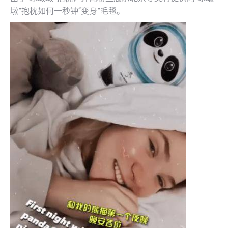
墩”抱枕如何一秒钟“变身”毛毯。