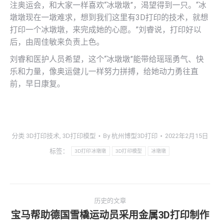
注奥运会，和大家一样喜欢“冰墩墩”，渴望得到一只。“冰
墩墩现在一墩难求，想到我们这里有3D打印的技术，就想
打印一个冰墩墩，来完成她的心愿。”刘睿说，打印好以
后，由周佳敏来负责上色。
刘睿和医护人员希望，这个“冰墩墩”能带给瑶瑶勇气、快
乐和力量，像奥运健儿一样努力拼搏，给她动力勇往直
前，早日康复。
分类
3D打印技术
,
3D打印模型
By
杭州博型3D打印
2022年2月15日
标签：
3D打印冰墩墩
3D打印模型
冰墩墩
文
历史的文章
章
宝马帮助德国雪橇运动员采用金属3D打印制作