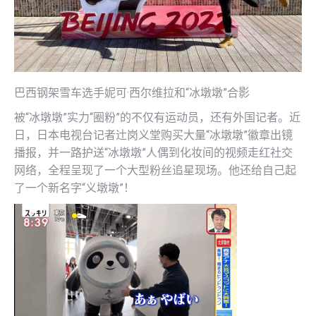
巴西钢架雪车选手妮可·西尔维拉和“冰墩墩”合影
被“冰墩墩”实力“圈粉”的不仅有运动员，还有外国记者。近
日，日本电视台记者辻岗义堂购买大量“冰墩墩”徽章出镜
播报，并一路护送“冰墩墩”人偶到化妆间的视频走红社交
网络，全程呈现了一个大型粉丝追星现场。他还给自己起
了一个新名字“义墩墩”！