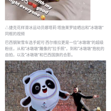
△捷克花样滑冰运动员娜塔莉·塔施莱罗娃晒出和“冰墩墩”
同框的视频
巴西钢架雪车选手妮可·西尔维拉更是一位“冰墩墩”的超级
粉丝，从和“冰墩墩”雕像的“拉手照”，到和“冰墩墩”抱枕的
自拍，以及“冰墩墩”和巴西国旗的合影。