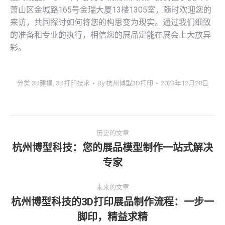
萧山区金城路165号金瑞大厦13楼1305室，随时欢迎您的
来访，共同探讨如何将您的构思变为现实。通过我们细致
的准备和专业的执行，相信您的展品定能在展会上大放异
彩。
分类
3D建模
,
3D打印技术
By
杭州博型3D打印
2023年12月28日
文
历史的文章
章
杭州博型科技：您的展品模型制作一站式解决
历
专家
导
史
的
航
未来的文章
文
杭州博型科技的3D打印展品制作流程：一步一
章：
未
脚印，精益求精
来