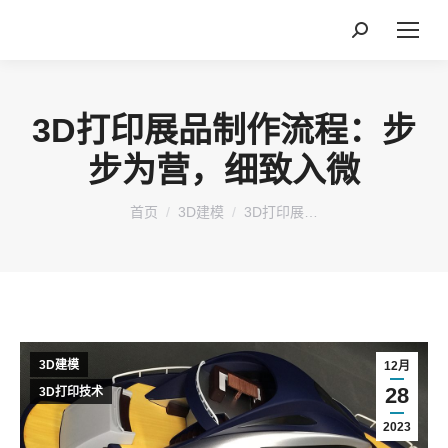
搜
索：
3D打印展品制作流程：步
步为营，细致入微
您在这里：
首页
3D建模
3D打印展…
3D建模
12月
28
3D打印技术
2023