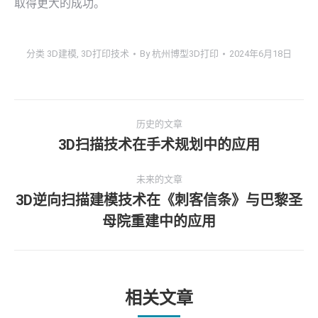
取得更大的成功。
分类
3D建模
,
3D打印技术
By
杭州博型3D打印
2024年6月18日
文
历史的文章
章
3D扫描技术在手术规划中的应用
历
史
导
未来的文章
的
3D逆向扫描建模技术在《刺客信条》与巴黎圣
文
航
未
章：
母院重建中的应用
来
的
文
章：
相关文章