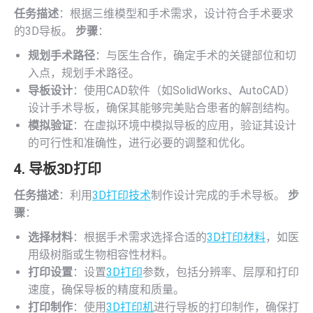
任务描述
：根据三维模型和手术需求，设计符合手术要求
的3D导板。
步骤
：
规划手术路径
：与医生合作，确定手术的关键部位和切
入点，规划手术路径。
导板设计
：使用CAD软件（如SolidWorks、AutoCAD）
设计手术导板，确保其能够完美贴合患者的解剖结构。
模拟验证
：在虚拟环境中模拟导板的应用，验证其设计
的可行性和准确性，进行必要的调整和优化。
4. 导板
3D打印
任务描述
：利用
3D打印技术
制作设计完成的手术导板。
步
骤
：
选择材料
：根据手术需求选择合适的
3D打印材料
，如医
用级树脂或生物相容性材料。
打印设置
：设置
3D打印
参数，包括分辨率、层厚和打印
速度，确保导板的精度和质量。
打印制作
：使用
3D打印机
进行导板的打印制作，确保打