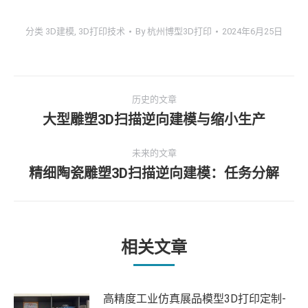
分类
3D建模
,
3D打印技术
By
杭州博型3D打印
2024年6月25日
文
历史的文章
章
大型雕塑3D扫描逆向建模与缩小生产
历
史
导
未来的文章
的
精细陶瓷雕塑3D扫描逆向建模：任务分解
文
未
航
章：
来
的
文
章：
相关文章
高精度工业仿真展品模型3D打印定制-