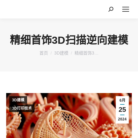
搜
索：
精细首饰3D扫描逆向建模
您在这里：
首页
3D建模
精细首饰3…
3D建模
6月
25
3D打印技术
2024