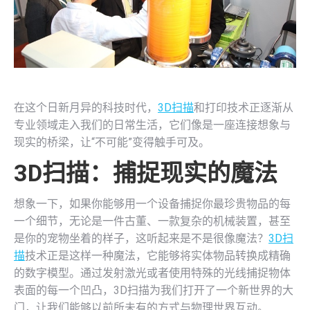
在这个日新月异的科技时代，
3D扫描
和打印技术正逐渐从
专业领域走入我们的日常生活，它们像是一座连接想象与
现实的桥梁，让“不可能”变得触手可及。
3D扫描
：捕捉现实的魔法
想象一下，如果你能够用一个设备捕捉你最珍贵物品的每
一个细节，无论是一件古董、一款复杂的机械装置，甚至
是你的宠物坐着的样子，这听起来是不是很像魔法？
3D扫
描
技术正是这样一种魔法，它能够将实体物品转换成精确
的数字模型。通过发射激光或者使用特殊的光线捕捉物体
表面的每一个凹凸，3D扫描为我们打开了一个新世界的大
门，让我们能够以前所未有的方式与物理世界互动。