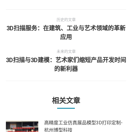
文
历史的文章
章
3D扫描服务：在建筑、工业与艺术领域的革新
历
应用
导
史
的
航
未来的文章
文
3D扫描与3D建模：艺术家们缩短产品开发时间
章：
未
的新利器
来
的
文
章：
相关文章
高精度工业仿真展品模型3D打印定制-
杭州博型科技