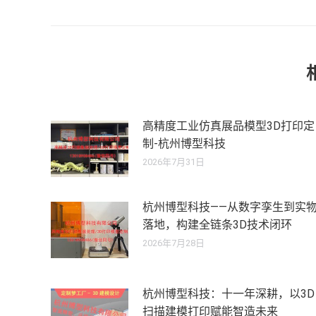
导
史
的
航
文
章：
高精度工业仿真展品模型3D打印定
制-杭州博型科技
2026年7月31日
杭州博型科技——从数字孪生到实
落地，构建全链条3D技术闭环
2026年7月28日
杭州博型科技：十一年深耕，以3D
扫描建模打印赋能智造未来