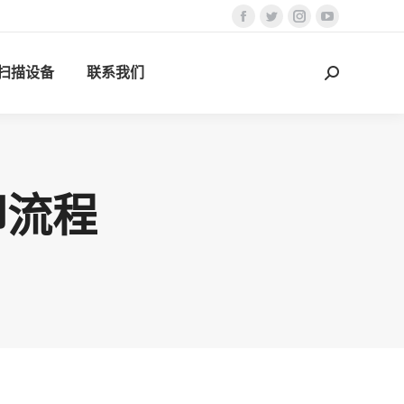
Facebook
Twitter
Instagram
YouTube
页
页
页
页
D扫描设备
联系我们
在
在
在
在
搜
新
新
新
新
索：
窗
窗
窗
窗
口
口
口
口
中
中
中
中
打
打
打
打
印流程
开
开
开
开