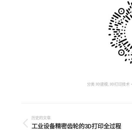
分类
3D建模
,
3D打印技术
文
历史的文章
章
工业设备精密齿轮的3D打印全过程
历