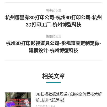
文
历史的文章
章
杭州哪里有3D打印公司-杭州3D打印公司-杭州
历
3D打印工厂-杭州博型科技
导
史
的
航
未来的文章
文
杭州3D打印影视道具公司-影视道具定制定做-
章：
未
建模设计-杭州博型科技
来
的
文
章：
相关文章
3D扫描数据处理逆向建模全流程技术解
析_杭州博型科技
2026年8月1日