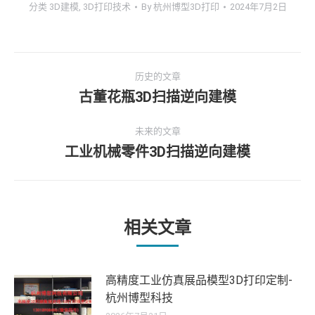
分类
3D建模
,
3D打印技术
By
杭州博型3D打印
2024年7月2日
文
历史的文章
章
古董花瓶3D扫描逆向建模
历
史
导
未来的文章
的
工业机械零件3D扫描逆向建模
文
未
航
章：
来
的
文
章：
相关文章
高精度工业仿真展品模型3D打印定制-
杭州博型科技