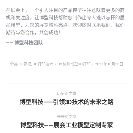
在展会上，一个引人注目的产品模型往往意味着更多的商
机和关注度。让博型科技帮助您制作出令人难以忘怀的展
品模型，为您的展览增添亮点。欢迎随时联系我们，我们
期待与您合作，共创成功！
——
博型科技团队
分类
3D建模
,
3D打印技术
By
杭州博型3D打印
2023年10月26日
文
历史的文章
章
博型科技——引领3D技术的未来之路
历
史
导
未来的文章
的
博型科技——展会工业模型定制专家
文
未
航
章：
来