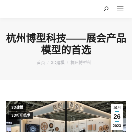
搜
索：
杭州博型科技——展会产品
模型的首选
您在这里：
首页
3D建模
杭州博型科…
3D建模
10月
26
3D打印技术
2023