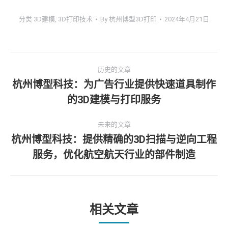
分类
3D建模
,
3D打印技术
By
杭州博型3D打印
2024年4月21日
文
历史的文章
章
杭州博型科技：为广告行业提供快速道具制作
历
的3D建模与打印服务
导
史
的
航
未来的文章
文
杭州博型科技：提供精确的3D扫描与逆向工程
章：
未
服务，优化航空航天行业的部件制造
来
的
文
章：
相关文章