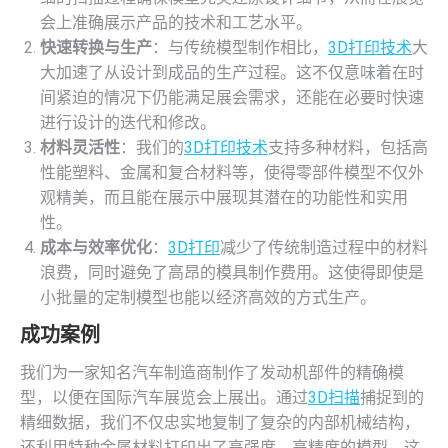
会上准确展示产品的技术和工艺水平。
快速转换与生产
：与传统模型制作相比，
3D打印技术
大
大加速了从设计到成品的生产过程。这不仅意味着在时
间紧迫的情况下仍能满足展会需求，还能在必要时快速
进行设计的迭代和修改。
材料灵活性
：我们的
3D打印技术
支持多种材料，包括高
性能塑料、金属和复合材料等，使得零部件模型不仅外
观精美，而且能在展示中展现其潜在的功能性和实用
性。
成本与效率优化
：
3D打印
减少了传统制造过程中的材料
浪费，同时避免了高昂的模具制作费用。这使得即使是
小批量的定制模型也能以经济高效的方式生产。
成功案例
我们为一家知名汽车制造商制作了发动机部件的精确模
型，以便在国际汽车展览会上展出。通过
3D扫描
捕捉到的
精细数据，我们不仅忠实地复制了复杂的内部机械结构，
还利用特种金属材料打印出了高强度、高精度的模型。这