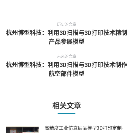
文
历史的文章
章
杭州博型科技：利用3D扫描与3D打印技术精制
历
产品参展模型
导
史
的
航
未来的文章
文
杭州博型科技：利用3D扫描与3D打印技术制作
章：
未
航空部件模型
来
的
文
章：
相关文章
高精度工业仿真展品模型3D打印定制-