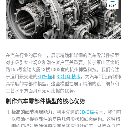
2024
在汽车行业的展会上，展示精确和详细的汽车零部件模型
对于吸引专业观众和潜在客户至关重要。位于萧山区金城
路165号金瑞大厦13楼1305室的杭州博型科技，我们专注
于运用最先进的
3D扫描
和
3D打印技术
，为汽车制造商制作
高精度的零部件模型，这些模型在展示精细的设计细节和
工艺水平方面具有无可比拟的优势。
制作汽车零部件模型的核心优势
极高的细节再现能力
：利用先进的
3D扫描
技术，我们可
以精确捕捉零部件的复杂几何形状和细微结构。这种精
细的扫描过程确保模型完美还原设计细节，从而在展览