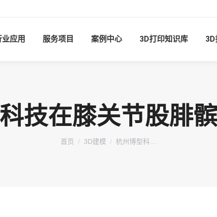
行业应用
服务项目
案例中心
3D打印知识库
3
科技在膝关节股腓
您在这里：
首页
3D建模
杭州博型科…