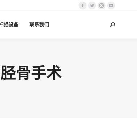
Facebook
Twitter
Instagram
YouTube
页
页
页
页
D扫描设备
联系我们
在
在
在
在
搜
新
新
新
新
索：
窗
窗
窗
窗
口
口
口
口
中
中
中
中
打
打
打
打
髌胫骨手术
开
开
开
开