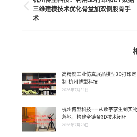
章
杭州博型科技：利用3D打印和CT数据
三维建模技术优化骨盆加双侧股骨手
历
导
史
术
航
的
文
章：
高精度工业仿真展品模型3D打印定
制-杭州博型科技
2026年7月31日
杭州博型科技——从数字孪生到实
落地，构建全链条3D技术闭环
2026年7月28日