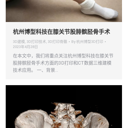
杭州博型科技在膝关节股腓髌胫骨手术
3D建模
,
3D打印技术
,
3D打印骨骼
By
杭州博型3D打印
2023年4月28日
在本文中，我们将重点关注杭州博型科技在膝关节
股腓髌胫骨手术方面的3D打印和CT数据三维建模
技术应用。 一、背景…