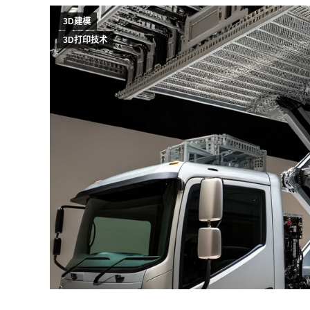
3D建模
3D打印技术