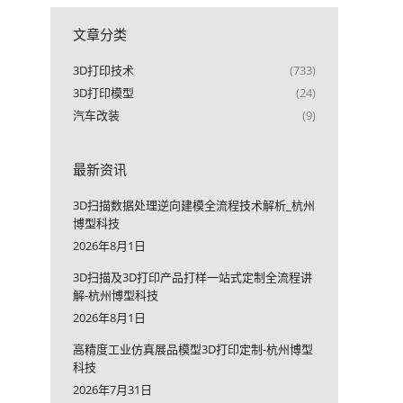
文章分类
3D打印技术
(733)
3D打印模型
(24)
汽车改装
(9)
最新资讯
3D扫描数据处理逆向建模全流程技术解析_杭州
博型科技
2026年8月1日
3D扫描及3D打印产品打样一站式定制全流程讲
解-杭州博型科技
2026年8月1日
高精度工业仿真展品模型3D打印定制-杭州博型
科技
2026年7月31日