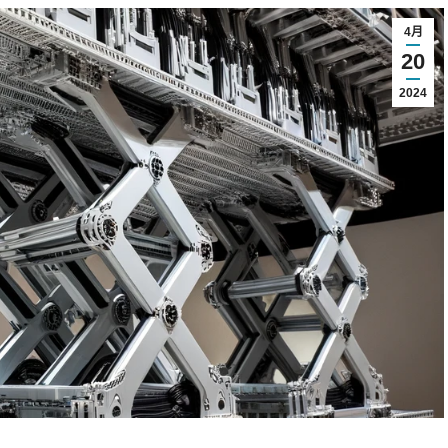
4月
20
2024