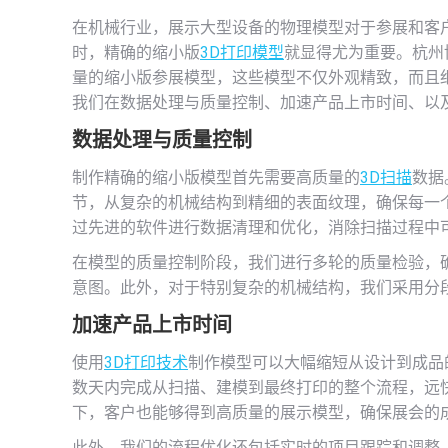
在机械行业，展示大型设备的物理模型对于参展和客
时，精确的缩小版
3D打印模型
就显得尤为重要。杭州
量的缩小版参展模型，这些模型不仅外观精致，而且
我们在数据处理与质量控制、加速产品上市时间、以
数据处理与质量控制
制作精确的缩小版模型首先需要高质量的
3D扫描
数据
节，从复杂的机械结构到精细的表面纹理，确保每一
过先进的软件进行数据清理和优化，消除扫描过程中
在模型的质量控制阶段，我们进行多轮的质量检验，
意图。此外，对于特别复杂的机械结构，我们采用分
加速产品上市时间
使用
3D打印技术
制作模型可以大幅缩短从设计到成品
数天内完成从扫描、建模到最终打印的整个流程，远
下，客户也能够得到高质量的展示模型，确保展会的
此外，我们的流程优化还包括实时的项目跟踪和调整