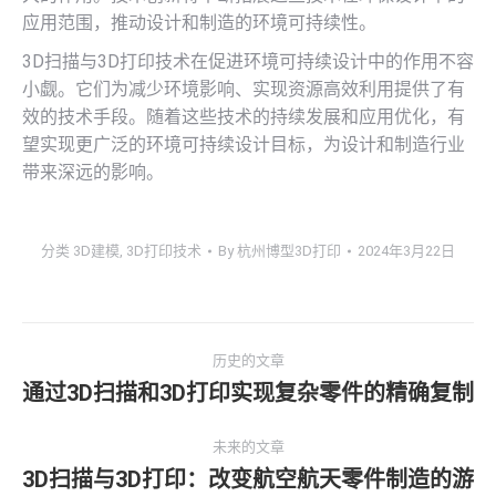
应用范围，推动设计和制造的环境可持续性。
3D扫描与3D打印技术在促进环境可持续设计中的作用不容
小觑。它们为减少环境影响、实现资源高效利用提供了有
效的技术手段。随着这些技术的持续发展和应用优化，有
望实现更广泛的环境可持续设计目标，为设计和制造行业
带来深远的影响。
分类
3D建模
,
3D打印技术
By
杭州博型3D打印
2024年3月22日
文
历史的文章
章
通过3D扫描和3D打印实现复杂零件的精确复制
历
史
导
未来的文章
的
3D扫描与3D打印：改变航空航天零件制造的游
文
航