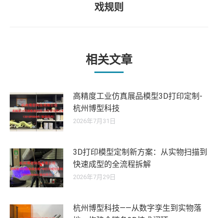
未
章：
戏规则
来
的
文
章：
相关文章
高精度工业仿真展品模型3D打印定制-
杭州博型科技
2026年7月31日
3D打印模型定制新方案：从实物扫描到
快速成型的全流程拆解
2026年7月29日
杭州博型科技——从数字孪生到实物落