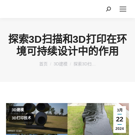
搜
索：
探索3D扫描和3D打印在环
境可持续设计中的作用
您在这里：
首页
3D建模
探索3D扫…
3D建模
3月
22
3D打印技术
2024