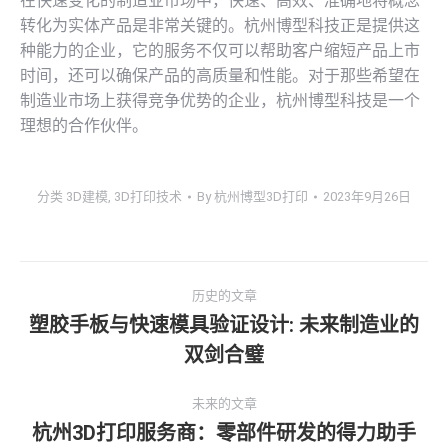
在快速变化的制造业市场中，快速、高效、准确地将概念
转化为实体产品是非常关键的。杭州博型科技正是提供这
种能力的企业，它的服务不仅可以帮助客户缩短产品上市
时间，还可以确保产品的高质量和性能。对于那些希望在
制造业市场上获得竞争优势的企业，杭州博型科技是一个
理想的合作伙伴。
分类
3D建模
,
3D打印技术
By
杭州博型3D打印
2023年9月26日
文
历史的文章
章
塑胶手板与快速模具验证设计: 未来制造业的
历
双剑合璧
导
史
的
航
未来的文章
文
杭州3D打印服务商：零部件研发的得力助手
未
章：