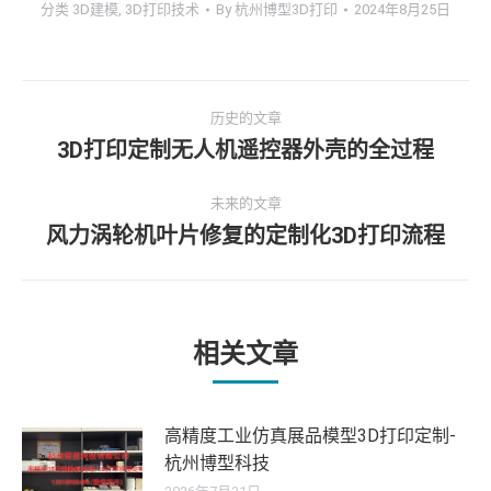
分类
3D建模
,
3D打印技术
By
杭州博型3D打印
2024年8月25日
文
历史的文章
章
3D打印定制无人机遥控器外壳的全过程
历
史
导
未来的文章
的
风力涡轮机叶片修复的定制化3D打印流程
文
未
航
章：
来
的
文
章：
相关文章
高精度工业仿真展品模型3D打印定制-
杭州博型科技